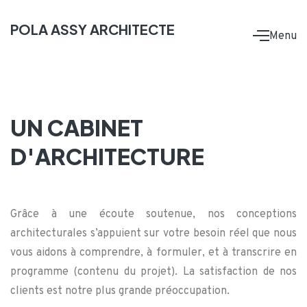
POLA ASSY ARCHITECTE
Menu
U
N
C
A
B
I
N
E
T
D
'
A
R
C
H
I
T
E
C
T
U
R
E
Grâce à une écoute soutenue, nos conceptions
architecturales s’appuient sur votre besoin réel que nous
vous aidons à comprendre, à formuler, et à transcrire en
programme (contenu du projet). La satisfaction de nos
clients est notre plus grande préoccupation.